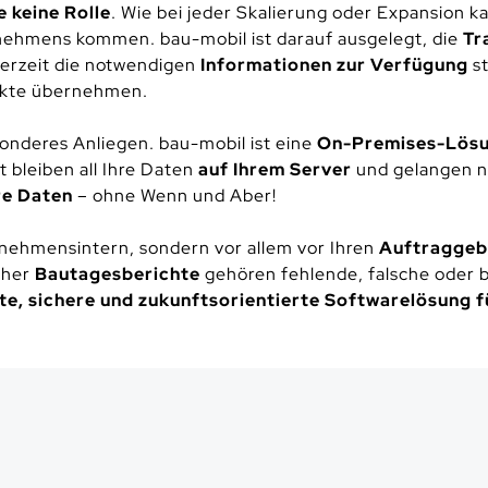
keine Rolle
. Wie bei jeder Skalierung oder Expansion k
nehmens kommen. bau-mobil ist darauf ausgelegt, die
Tr
ederzeit die notwendigen
Informationen zur Verfügung
st
jekte übernehmen.
sonderes Anliegen. bau-mobil ist eine
On-Premises-Lös
 bleiben all Ihre Daten
auf Ihrem Server
und gelangen ni
re Daten
– ohne Wenn und Aber!
rnehmensintern, sondern vor allem vor Ihren
Auftraggebe
icher
Bautagesberichte
gehören fehlende, falsche oder b
nte, sichere und zukunftsorientierte Softwarelösung 