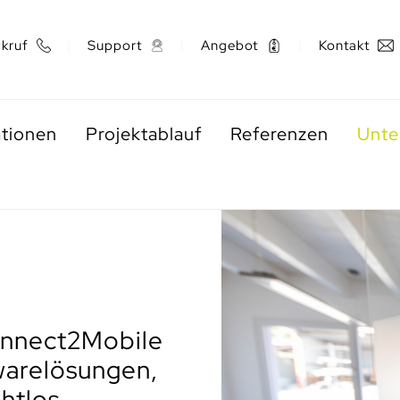
kruf
Support
Angebot
Kontakt
ationen
Projektablauf
Referenzen
Unt
onnect2Mobile
warelösungen,
ahtlos