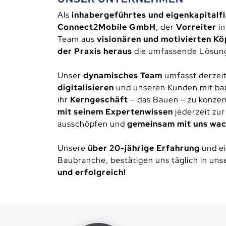
Als
inhabergeführtes und eigenkapitalf
Connect2Mobile GmbH
, der
Vorreiter
in
Team aus
visionären und motivierten K
der Praxis heraus
die umfassende Lösung
Unser
dynamisches Team
umfasst derzeit
digitalisieren
und unseren Kunden mit ba
ihr
Kerngeschäft
– das Bauen – zu konzen
mit seinem Expertenwissen
jederzeit zu
ausschöpfen und
gemeinsam mit uns wa
Unsere
über 20-jährige Erfahrung
und e
Baubranche, bestätigen uns täglich in un
und erfolgreich!