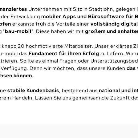
inanziertes
Unternehmen mit Sitz in Stadtlohn, gelegen i
 der Entwicklung
mobiler Apps und Bürosoftware für
öpfen
erkannte früh die Vorteile einer
vollständig digita
 "
bau-mobil
". Diese haben wir mit
großem und anhalte
 knapp 20 hochmotivierte Mitarbeiter. Unser erklärtes Zie
u-mobil das
Fundament für ihren Erfolg
zu liefern. Wir
trieren. Sollte es einmal Fragen oder Unterstützungsbe
r Verfügung. Denn wir möchten, dass unsere Kunden
das 
chsen können
.
ine
stabile Kundenbasis
, bestehend aus
national und i
serem Handeln. Lassen Sie uns gemeinsam die Zukunft de