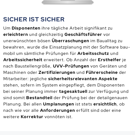
SICHER IST SICHER
Um
Disponenten
ihre tägliche Arbeit signifikant zu
erleichtern
und gleichzeitig
Geschäftsführer
vor
unerwünschten bösen
Überraschungen
im Baualltag zu
bewahren, wurde die Einsatzplanung mit der Software bau-
mobil um sämtliche Prüfungen für
Arbeitsschutz
und
Arbeitssicherheit
erweitert. Ob Anzahl der
Ersthelfer
je
nach Baustellengröße,
UVV-Prüfungen
von Geräten und
Maschinen oder
Zertifizierungen
und
Führerscheine
der
Mitarbeiter: jegliche
sicherheitsrelevanten Aspekte
stehen, sofern im System eingepflegt, dem Disponenten
bei seiner Planung immer
tagesaktuell
zur Verfügung und
sind somit
Bestandteil
der Prüfung bei der detailgenauen
Planung. Bei allen
Umplanungen
ist stets
ersichtlich
, ob
nach wie vor alle
Anforderungen
erfüllt sind oder eine
weitere
Korrektur
vonnöten ist.